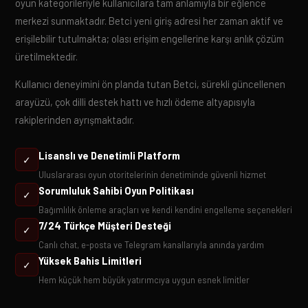
oyun kategorileriyle kullanıcılara tam anlamıyla bir eğlence
merkezi sunmaktadır. Betci yeni giriş adresi her zaman aktif ve
erişilebilir tutulmakta; olası erişim engellerine karşı anlık çözüm
üretilmektedir.
Kullanıcı deneyimini ön planda tutan Betci, sürekli güncellenen
arayüzü, çok dilli destek hattı ve hızlı ödeme altyapısıyla
rakiplerinden ayrışmaktadır.
Lisanslı ve Denetimli Platform
✓
Uluslararası oyun otoritelerinin denetiminde güvenli hizmet
Sorumluluk Sahibi Oyun Politikası
✓
Bağımlılık önleme araçları ve kendi kendini engelleme seçenekleri
7/24 Türkçe Müşteri Desteği
✓
Canlı chat, e-posta ve Telegram kanallarıyla anında yardım
Yüksek Bahis Limitleri
✓
Hem küçük hem büyük yatırımcıya uygun esnek limitler