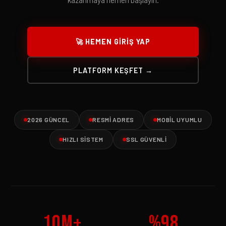
kazanmaya hemen başlayın.
🚀 HEMEN GIRIŞ YAP
PLATFORM KEŞFET →
2026 GÜNCEL
RESMI ADRES
MOBIL UYUMLU
HIZLI SISTEM
SSL GÜVENLI
10M+
%98