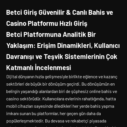
Betci Giriş Güvenilir & Canlı Bahis ve
Casino Platformu Hızlı Giriş
Betci Platformuna Analitik Bir
Yaklaşım: Erişim Dinamikleri, Kullanıcı
Davranışı ve Teşvik Sistemlerinin Çok
Katmanlı İncelenmesi
Dijital dünyanın hızla gelişmesiyle birlikte eğlence ve kazanç
sektörleri de büyük bir dönüşüm geçirdi. Bu dönüşümün en
belirgin yaşandığı alanlardan biri de şüphesiz online bahis ve
casino sektörüdür. Kullanıcılara evlerinin rahatlığında, hatta
mobil cihazları sayesinde diledikleri her yerde bahis yapma
imkanı sunan bu platformlar, her geçen gün daha da
popülerleşmektedir. Bu devasa ve rekabetçi piyasada