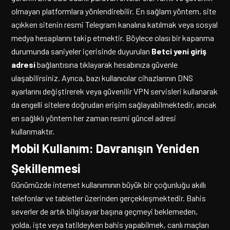
olmayan platformlara yönlendirebilir. En sağlam yöntem, site
açıkken sitenin resmi Telegram kanalına katılmak veya sosyal
medya hesaplarını takip etmektir. Böylece olası bir kapanma
durumunda saniyeler içerisinde duyurulan
Betci yeni giriş
adresi
bağlantısına tıklayarak hesabınıza güvenle
ulaşabilirsiniz. Ayrıca, bazı kullanıcılar cihazlarının DNS
ayarlarını değiştirerek veya güvenilir VPN servisleri kullanarak
da engelli sitelere doğrudan erişim sağlayabilmektedir, ancak
en sağlıklı yöntem her zaman resmi güncel adresi
kullanmaktır.
Mobil Kullanım: Davranışın Yeniden
Şekillenmesi
Günümüzde internet kullanımının büyük bir çoğunluğu akıllı
telefonlar ve tabletler üzerinden gerçekleşmektedir. Bahis
severler de artık bilgisayar başına geçmeyi beklemeden,
yolda, işte veya tatildeyken bahis yapabilmek, canlı maçları