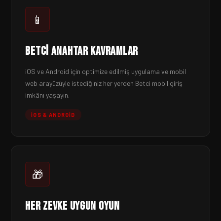
📱
Betci Anahtar Kavramlar
iOS ve Android için optimize edilmiş uygulama ve mobil
web arayüzüyle istediğiniz her yerden Betci mobil giriş
imkânı yaşayın.
IOS & ANDROID
🎁
Her Zevke Uygun Oyun