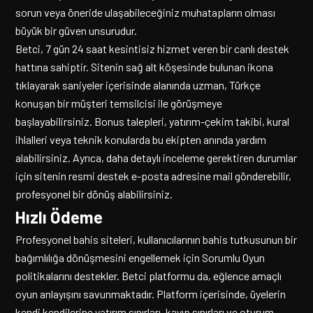
sorun veya öneride ulaşabileceğiniz muhatapların olması
büyük bir güven unsurudur.
Betci, 7 gün 24 saat kesintisiz hizmet veren bir canlı destek
hattına sahiptir. Sitenin sağ alt köşesinde bulunan ikona
tıklayarak saniyeler içerisinde alanında uzman, Türkçe
konuşan bir müşteri temsilcisi ile görüşmeye
başlayabilirsiniz. Bonus talepleri, yatırım-çekim takibi, kural
ihlalleri veya teknik konularda bu ekipten anında yardım
alabilirsiniz. Ayrıca, daha detaylı inceleme gerektiren durumlar
için sitenin resmi destek e-posta adresine mail gönderebilir,
profesyonel bir dönüş alabilirsiniz.
Hızlı Ödeme
Profesyonel bahis siteleri, kullanıcılarının bahis tutkusunun bir
bağımlılığa dönüşmesini engellemek için Sorumlu Oyun
politikalarını destekler. Betci platformu da, eğlence amaçlı
oyun anlayışını savunmaktadır. Platform içerisinde, üyelerin
kendi kendilerine yatırım sınırları, kayıp sınırları ve oturum