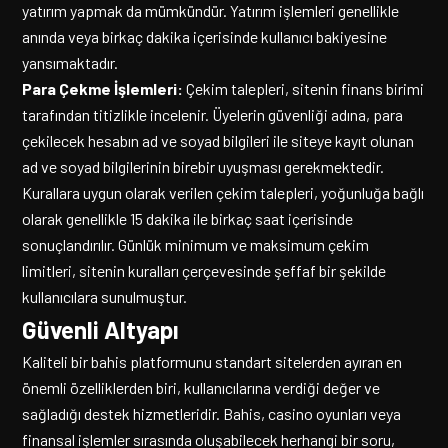
yatırım yapmak da mümkündür. Yatırım işlemleri genellikle
anında veya birkaç dakika içerisinde kullanıcı bakiyesine
yansımaktadır.
Para Çekme İşlemleri:
Çekim talepleri, sitenin finans birimi
tarafından titizlikle incelenir. Üyelerin güvenliği adına, para
çekilecek hesabın ad ve soyad bilgileri ile siteye kayıt olunan
ad ve soyad bilgilerinin birebir uyuşması gerekmektedir.
Kurallara uygun olarak verilen çekim talepleri, yoğunluğa bağlı
olarak genellikle 15 dakika ile birkaç saat içerisinde
sonuçlandırılır. Günlük minimum ve maksimum çekim
limitleri, sitenin kuralları çerçevesinde şeffaf bir şekilde
kullanıcılara sunulmuştur.
Güvenli Altyapı
Kaliteli bir bahis platformunu standart sitelerden ayıran en
önemli özelliklerden biri, kullanıcılarına verdiği değer ve
sağladığı destek hizmetleridir. Bahis, casino oyunları veya
finansal işlemler sırasında oluşabilecek herhangi bir soru,